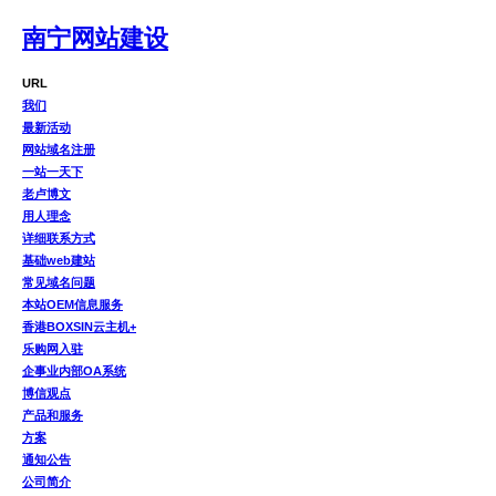
南宁网站建设
URL
我们
最新活动
网站域名注册
一站一天下
老卢博文
用人理念
详细联系方式
基础web建站
常见域名问题
本站OEM信息服务
香港BOXSIN云主机+
乐购网入驻
企事业内部OA系统
博信观点
产品和服务
方案
通知公告
公司简介