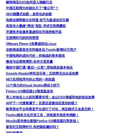
解构淘宝O2O如何进入婚嫁行业
中国互联网为何诞生不了“慢公司”？
SEO颠覆式创新：差异化的创新
电商业绩两极分化明显 扭亏为盈成迫切主题
美宣布大量建“网攻”部队 寻求互联网霸权
开源技术促服务器虚拟化市场持续升温
互联网时代的时间管理
VMware Player 5免费虚拟化Linux
谷歌阅读器宣布关闭服务后 Feedly新增50万用户
中国电商的成长代价：价格战的资本游戏
微信与运营商博弈:合作才是双赢
微软中国打通“最后一公里”:用电商加速本地化
Google Reader猝死启示录：互联网无法永远免费
NET应用程序内存占用的一则实践
11个强大的Visual Studio调试小技巧
Firefox OS模拟器3.0预览版发布
贵人对创业人士起到重要作用：金山CEO傅盛和他的创业故事
APP下一代搜索属于：百度还是微信还是别的呢？
教育类全平台和垂直平台进行了讨论，淘宝模式又会是怎样！
Firefox推多元化开发工具，浏览器市场竞争残酷！
Mozilla宣布推出新版Firefox OS模拟器闪亮登场！
新世纪互联网时代 你把隐私藏好吗？
WIFI的建设