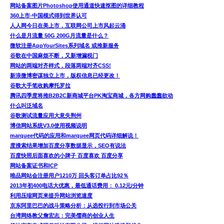
网站备案图片Photoshop使用通道快速抠图的详细教程
360上市-中国模式得到世界认可
人人网今日在美上市，互联网公司上市风起云涌
什么是月流量 50G 200G月流量是什么？
微软注册AppYourSites系列域名 或推新服务
谷歌在中国麻烦不断，又新增漏税门
网站的两端对齐样式，段落两端对齐CSS!
新浪微博密谋独立上市，版权信息已经更改！
谷歌大手笔收购摩托罗拉
腾讯四季度将推B2B2C新商城平台PK淘宝商城，各方网购蠢蠢欲动
什么叫泛域名
谷歌测试流量应用大意失荆州
博信网站系统V3.0使用视频说明
marquee代码的应用和marquee网页代码详细解说！
度搜索结果增加百度分享数据显示，SEO有说法
百度快照后面喜欢的小牌子 百度喜欢 百度分享
网站备案证书和ICP
唯品网站会注册用户1210万 回头客订单占比92％
2013年初400电话大优惠，最低通话费用： 0.12元/分钟
利用压缩网页来提升网站浏览速度
京东阿里巴巴的战斗策略分析：从选投行到市场公关
台湾网络教父詹宏志：完美儒商的创业人生