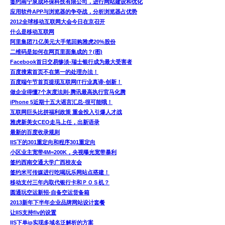
签约南宁泉成环保科技有限公司，进行网站建设和优化
应用软件APP与浏览器的争夺战，分析浏览器占优势
2012全球移动互联网大会今日在京召开
什么是移动互联网
阿里集团71亿美元大手笔回购雅虎20%股份
二维码是如何在网页里面集成的？(图)
Facebook首日交易惨淡-瑞士银行成为最大受害者
百度搜索首页不在第一的处理办法！
百度端午节首页提现互联网IT行业真谛-创新！
做企业得懂7个灰度法则-腾讯最高执行官马化腾
iPhone 5近期十五大谣言汇总-很可能哦！
互联网巨头比拼福利政策 重金投入引爆人才战
雅虎新美女CEO走马上任，出新语录
最新的百度收录规则
IIS下的301重定向和程序301重定向
小区业主宽带4M=200K，央视曝光宽带暴利
签约西南交通大学广西校友会
签约米可传媒进行吃喝玩乐网站点搭建！
移动支付三年内取代银行卡和ＰＯＳ机？
圆通玩空运新招-自备空运货备箱
2013新年下半年企业品牌网站设计套餐
让IIS支持flv的设置
IIS下单ip实现多域名泛解析的方案