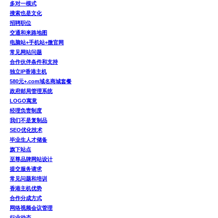
多对一模式
搜索也是文化
招聘职位
交通和来路地图
电脑站+手机站+微官网
常见网站问题
合作伙伴条件和支持
独立IP香港主机
580元+.com域名商城套餐
政府邮局管理系统
LOGO寓意
经理负责制度
我们不是复制品
SEO优化技术
毕业生人才储备
旗下站点
至尊品牌网站设计
提交服务请求
常见问题和培训
香港主机优势
合作分成方式
网络视频会议管理
行业动态