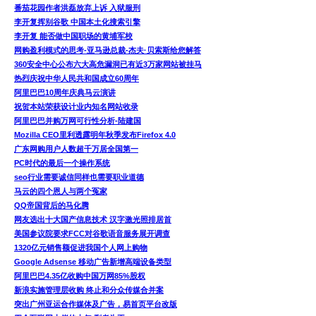
番茄花园作者洪磊放弃上诉 入狱服刑
李开复挥别谷歌 中国本土化搜索引擎
李开复 能否做中国职场的黄埔军校
网购盈利模式的思考-亚马逊总裁-杰夫·贝索斯给您解答
360安全中心公布六大高危漏洞已有近3万家网站被挂马
热烈庆祝中华人民共和国成立60周年
阿里巴巴10周年庆典马云演讲
祝贺本站荣获设计业内知名网站收录
阿里巴巴并购万网可行性分析-陆建国
Mozilla CEO里利透露明年秋季发布Firefox 4.0
广东网购用户人数超千万居全国第一
PC时代的最后一个操作系统
seo行业需要诚信同样也需要职业道德
马云的四个恩人与两个冤家
QQ帝国背后的马化腾
网友选出十大国产信息技术 汉字激光照排居首
美国参议院要求FCC对谷歌语音服务展开调查
1320亿元销售额促进我国个人网上购物
Google Adsense 移动广告新增高端设备类型
阿里巴巴4.35亿收购中国万网85%股权
新浪实施管理层收购 终止和分众传媒合并案
突出广州亚运合作媒体及广告，易首页平台改版