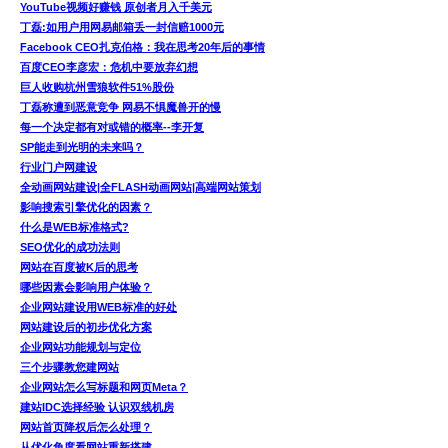
YouTube视频好赚钱 原创者月入千美元
丁磊:如用户用网易邮箱丢一封信赔1000元
Facebook CEO扎克伯格：我在思考20年后的事情
百度CEO李彦宏：危机中要放弃幻想
巨人收购杭州雪狼软件51%股份
丁磊称遭到恶意竞争 网易不惧魔兽开的慢
每一个决定都有对或错的概率--李开复
SP能走到光明的未来吗？
行业门户网建设
全动画网站建设|全FLASH动画网站|高端网站策划
影响搜索引擎优化的因素？
什么是WEB标准格式?
SEO优化的成功法则
网站在百度被K后的思考
哪些因素会影响用户体验？
企业网站建设用WEB标准的好处
网站建设后的初步优化方案
企业网站功能规划与定位
三个步骤教您建网站
企业网站怎么写标题和网页Meta？
建站IDC选择经验 认识双线机房
网站首页降权后怎么处理？
从优化角度看网站重新搭建