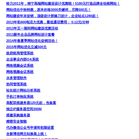
给力2011年，南宁高端网站建设设计优惠啦！5180元打造品牌全动画网站！
网站优化中秋特惠，原本价格3000关键词，尽降500元！
网站建设年末促销，顶级设计师操刀设计，企业站点1280起！
2013年初400电话大优惠，最低通话费用： 0.12元/分钟
2013年五一期间网站建设优惠活动
2013新年企业品牌网站设计套餐
2014年春夏季网站优化促销活动！
2015年网站优化立减500元
政府邮局管理系统
企业事业内部OA系统
网络视频会议系统
网络视频会议系统
水务管理软件
协同管理系统
站长统计网站分析系统
手机订单响应系统
高配双线服务器120元起，包备案
独立IP服务器空间300M
搭建采购服务器
精密安全智能
代办微信公众号申请和初期设置
全新博信网主站换装上线！