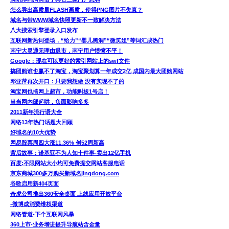
怎么导出高质量FLASH画质，使得PNG图片不失真？
域名与带WWW域名快照更新不一致解决方法
八大搜索引擎登录入口发布
互联网新热词登场，“给力”“婴儿黑洞”“微笑姐”等词汇成热门
南宁大灵通无理由退市，南宁用户愤愤不平！
Google：现在可以更好的索引网站上的swf文件
搞团购谁也赢不了淘宝，淘宝聚划算一年成交2亿 成国内最大团购网站
邓亚萍再次开口：只要我想做 没有实现不了的
淘宝网也搞网上超市，功能叫板1号店！
当当网内部起哄，负面影响多多
2011新年流行语大全
网络13年热门话题大回顾
好域名的10大优势
网易股票周四大涨11.36% 创52周新高
背后故事：诺基亚不为人知十件事-卖出12亿手机
百度:不限网站大小均可免费提交网站客服电话
京东商城300多万购买新域名jingdong.com
谷歌启用新404页面
奇虎公司推出360安全桌面 上线应用开放平台
-微博成消费维权渠道
网络管道-下个互联网风暴
360上市-业务增进提升导航站含金量