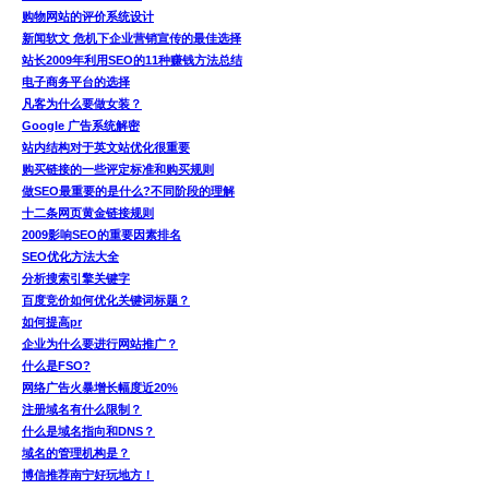
购物网站的评价系统设计
新闻软文 危机下企业营销宣传的最佳选择
站长2009年利用SEO的11种赚钱方法总结
电子商务平台的选择
凡客为什么要做女装？
Google 广告系统解密
站内结构对于英文站优化很重要
购买链接的一些评定标准和购买规则
做SEO最重要的是什么?不同阶段的理解
十二条网页黄金链接规则
2009影响SEO的重要因素排名
SEO优化方法大全
分析搜索引擎关键字
百度竞价如何优化关键词标题？
如何提高pr
企业为什么要进行网站推广？
什么是FSO?
网络广告火暴增长幅度近20%
注册域名有什么限制？
什么是域名指向和DNS？
域名的管理机构是？
博信推荐南宁好玩地方！