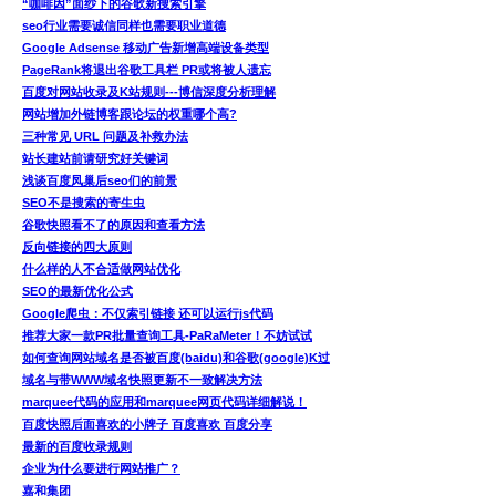
“咖啡因”面纱下的谷歌新搜索引擎
seo行业需要诚信同样也需要职业道德
Google Adsense 移动广告新增高端设备类型
PageRank将退出谷歌工具栏 PR或将被人遗忘
百度对网站收录及K站规则---博信深度分析理解
网站增加外链博客跟论坛的权重哪个高?
三种常见 URL 问题及补救办法
站长建站前请研究好关键词
浅谈百度凤巢后seo们的前景
SEO不是搜索的寄生虫
谷歌快照看不了的原因和查看方法
反向链接的四大原则
什么样的人不合适做网站优化
SEO的最新优化公式
Google爬虫：不仅索引链接 还可以运行js代码
推荐大家一款PR批量查询工具-PaRaMeter！不妨试试
如何查询网站域名是否被百度(baidu)和谷歌(google)K过
域名与带WWW域名快照更新不一致解决方法
marquee代码的应用和marquee网页代码详细解说！
百度快照后面喜欢的小牌子 百度喜欢 百度分享
最新的百度收录规则
企业为什么要进行网站推广？
嘉和集团