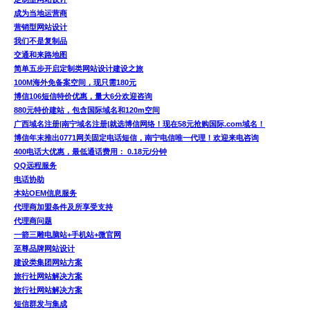
成为当地运营商
营销型网站设计
我们不是复制品
交通和来路地图
简单五步开启定制类网站设计建设之旅
100M海外免备案空间，现只需180元
博信106短信特价优惠，量大6分欢迎咨询
880元特价建站，包含国际域名和120m空间
广西域名注册|南宁域名注册|就选博信网络！现在58元抢购国际.com域名！
博信年末推出0771网关固定电话短信，南宁电信唯一代理！欢迎来电咨询
400电话大优惠，最低通话费用： 0.18元/分钟
QQ远程服务
电话协助
本站OEM信息服务
代理商加盟条件及所享受支持
代理商问题
一箭三雕电脑站+手机站+微官网
至尊品牌网站设计
建设类集团网站方案
旅行社网站解决方案
旅行社网站解决方案
短信群发与集成