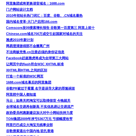
阿里集团或将更换谐音域名：1688.com
门户网站设计文档
2010年初站长热门词汇：百度、谷歌、.CN域名最热
国内域名变革-大门户启用166.com
Comscore发09搜索增长报告 谷歌第一百度第三 阿里上前十
Chinese.com域名700万成交引起国家对域名的关注
雅虎2010年新计划
网易澄清游戏部不会搬离广州
不法商贩兜售.cn注册必须的身份证信息
Facebook赶超雅虎将成为全球第三大网站
让网页中的flash符合W3C XHTML标准
XHTML和HTML之间的区别
打造一个标准的W3C网页
1688.com域名幕后的阿里集团
谷歌PR被过于看重 名字是误导大家的罪魁祸首
阿里想中国人都知道
马云：如果关闭淘宝可以取缔假货 今晚就关
全球域名交易再创新高 不实信息易让交易流产
政协委员柯惠新建议加大对中小网站扶持力度
TOM集团2009年净亏5367万元 亏损幅度收窄
阿里巴巴成立大淘宝无线事业部
谷歌搜索退出中国内地 驻扎香港