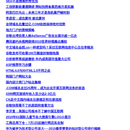
SEO不是搜索的寄生虫
工信部新政遭遇障碍 网站拍照备案恐难月底实施
阿里巴巴马云：未来三年才是危机最严峻时刻
李彦宏：成也萧何 败也萧何
全球域名总量过亿 COM依然保持绝对优势
地方门户的营销策略
谷歌台湾负责人称AdSense广告在台展示超一亿次
腾讯签约央视网获得2010世界杯视频点播权
中文域名会想.cn一样便宜吗？采访互联网信息中心主任李晓东
谷歌发布可收看100万频道的智能电视
分析称苹果或超微软 年内成美国市值最大公司
ASP推荐学习步骤
HTML4.0与XHTML1.0不同之处
韩国门户网站大全
国内设计类门户站点集锦
.COM域名走过25周年，成为企业开展互联网业务的首选
4399网页游戏年收入至少达2-3亿元
CN及中文国内域名注册规定和注册流程
谷歌快照看不了的原因和查看方法
李开复：美国公司根本不了解中国互联网
2010年61国际儿童节各大搜索引擎LOGO展示
工商总局下令：7月1日起施行网店实名制
华为被评为技术型公司老大----2010最受赞赏的知识型公司排行揭晓