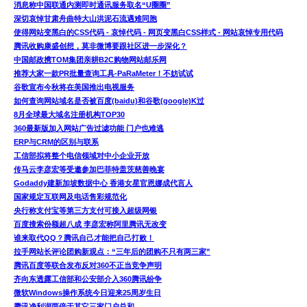
消息称中国联通内测即时通讯服务取名“U圈圈”
深切哀悼甘肃舟曲特大山洪泥石流遇难同胞
使得网站变黑白的CSS代码 - 哀悼代码 - 网页变黑白CSS样式 - 网站哀悼专用代码
腾讯收购康盛创想，莫非微博要跟社区进一步深化？
中国邮政携TOM集团亲耕B2C购物网站邮乐网
推荐大家一款PR批量查询工具-PaRaMeter！不妨试试
谷歌宣布今秋将在美国推出电视服务
如何查询网站域名是否被百度(baidu)和谷歌(google)K过
8月全球最大域名注册机构TOP30
360最新版加入网站广告过滤功能 门户也难逃
ERP与CRM的区别与联系
工信部拟将整个电信领域对中小企业开放
传马云李彦宏等受邀参加巴菲特盖茨慈善晚宴
Godaddy建新加坡数据中心 香港女星官恩娜成代言人
国家规定互联网及电话售彩规范化
央行称支付宝等第三方支付可接入超级网银
百度搜索份额超八成 李彦宏称阿里腾讯无改变
谁来取代QQ？腾讯自己才能把自己打败！
拉手网站长评论团购新观点：“三年后的团购不只有两三家”
腾讯百度等联合发布反对360不正当竞争声明
齐向东透露工信部和公安部介入360腾讯纷争
微软Windows操作系统今日迎来25周岁生日
腾讯净利润两倍于其它三家门户总和