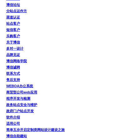
博信论坛
分站点运作方
渠道认证
站点客户
短信客户
乐购客户
关于博信
多对一设计
品牌见证
博信网络学院
博信诚聘
联系方式
售后支持
WEBOA办公系统
商贸型公司web应用
程序开发与检测
政务站点安全与维护
政府门户站点开发
软件介绍
适用公司
简单五步开启定制类网站设计建设之旅
博信自助建站