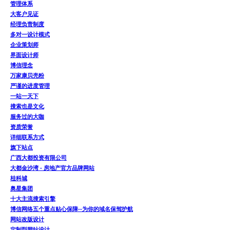
管理体系
大客户见证
经理负责制度
多对一设计模式
企业策划师
界面设计师
博信理念
万家康贝壳粉
严谨的进度管理
一站一天下
搜索也是文化
服务过的大咖
资质荣誉
详细联系方式
旗下站点
广西大都投资有限公司
大都金沙湾 - 房地产官方品牌网站
桂科城
奥星集团
十大主流搜索引擎
博信网络五个重点贴心保障--为你的域名保驾护航
网站改版设计
定制型网站设计