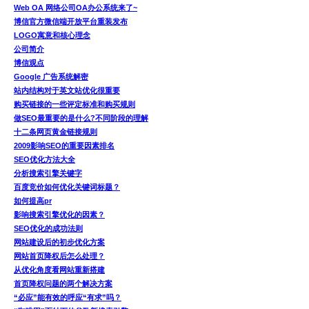
Web OA 网络公司OA办公系统来了~
博信官方微信端开放平台重装发布
LOGO寓意和核心理念
公司简介
博信观点
Google 广告系统解密
站内结构对于英文站优化很重要
购买链接的一些评定标准和购买规则
做SEO最重要的是什么?不同阶段的理解
十二条网页黄金链接规则
2009影响SEO的重要因素排名
SEO优化方法大全
分析搜索引擎关键字
百度竞价如何优化关键词标题？
如何提高pr
影响搜索引擎优化的因素？
SEO优化的成功法则
网站建设后的初步优化方案
网站首页降权后怎么处理？
从优化角度看网站重新搭建
首页降权问题的两个解决方案
“必应”能有效的呼应“有求”吗？