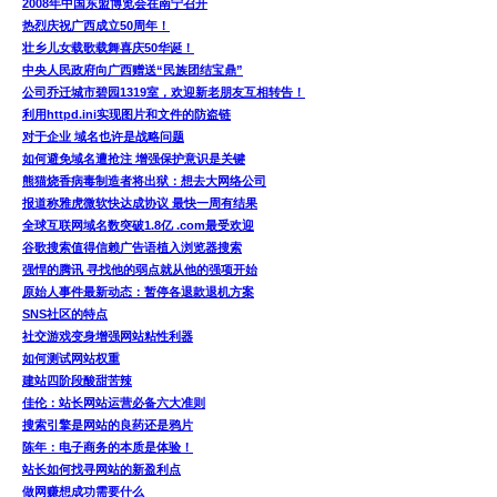
2008年中国东盟博览会在南宁召开
热烈庆祝广西成立50周年！
壮乡儿女载歌载舞喜庆50华诞！
中央人民政府向广西赠送“民族团结宝鼎”
公司乔迁城市碧园1319室，欢迎新老朋友互相转告！
利用httpd.ini实现图片和文件的防盗链
对于企业 域名也许是战略问题
如何避免域名遭抢注 增强保护意识是关键
熊猫烧香病毒制造者将出狱：想去大网络公司
报道称雅虎微软快达成协议 最快一周有结果
全球互联网域名数突破1.8亿 .com最受欢迎
谷歌搜索值得信赖广告语植入浏览器搜索
强悍的腾讯 寻找他的弱点就从他的强项开始
原始人事件最新动态：暂停各退款退机方案
SNS社区的特点
社交游戏变身增强网站粘性利器
如何测试网站权重
建站四阶段酸甜苦辣
佳伦：站长网站运营必备六大准则
搜索引擎是网站的良药还是鸦片
陈年：电子商务的本质是体验！
站长如何找寻网站的新盈利点
做网赚想成功需要什么