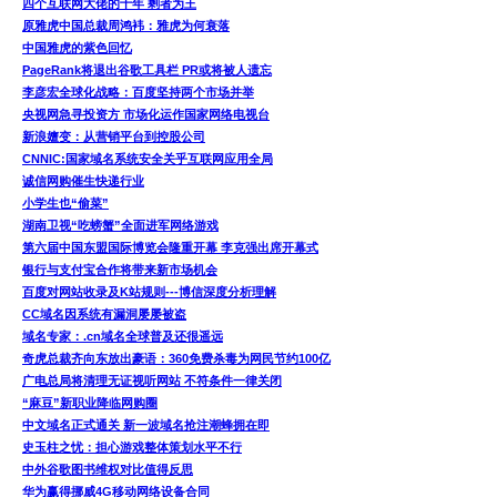
四个互联网大佬的十年 剩者为王
原雅虎中国总裁周鸿袆：雅虎为何衰落
中国雅虎的紫色回忆
PageRank将退出谷歌工具栏 PR或将被人遗忘
李彦宏全球化战略：百度坚持两个市场并举
央视网急寻投资方 市场化运作国家网络电视台
新浪嬗变：从营销平台到控股公司
CNNIC:国家域名系统安全关乎互联网应用全局
诚信网购催生快递行业
小学生也“偷菜”
湖南卫视“吃螃蟹”全面进军网络游戏
第六届中国东盟国际博览会隆重开幕 李克强出席开幕式
银行与支付宝合作将带来新市场机会
百度对网站收录及K站规则---博信深度分析理解
CC域名因系统有漏洞屡屡被盗
域名专家：.cn域名全球普及还很遥远
奇虎总裁齐向东放出豪语：360免费杀毒为网民节约100亿
广电总局将清理无证视听网站 不符条件一律关闭
“麻豆”新职业降临网购圈
中文域名正式通关 新一波域名抢注潮蜂拥在即
史玉柱之忧：担心游戏整体策划水平不行
中外谷歌图书维权对比值得反思
华为赢得挪威4G移动网络设备合同