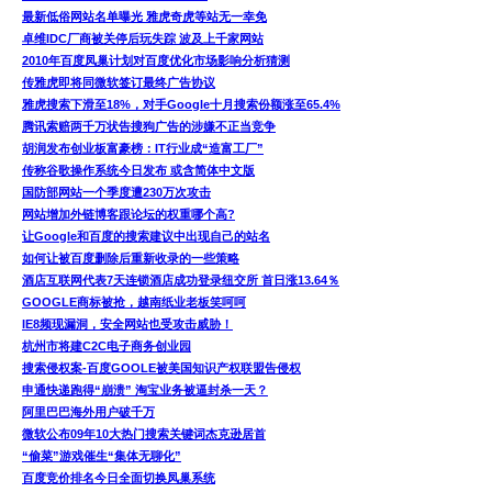
最新低俗网站名单曝光 雅虎奇虎等站无一幸免
卓维IDC厂商被关停后玩失踪 波及上千家网站
2010年百度凤巢计划对百度优化市场影响分析猜测
传雅虎即将同微软签订最终广告协议
雅虎搜索下滑至18%，对手Google十月搜索份额涨至65.4%
腾讯索赔两千万状告搜狗广告的涉嫌不正当竞争
胡润发布创业板富豪榜：IT行业成“造富工厂”
传称谷歌操作系统今日发布 或含简体中文版
国防部网站一个季度遭230万次攻击
网站增加外链博客跟论坛的权重哪个高?
让Google和百度的搜索建议中出现自己的站名
如何让被百度删除后重新收录的一些策略
酒店互联网代表7天连锁酒店成功登录纽交所 首日涨13.64％
GOOGLE商标被抢，越南纸业老板笑呵呵
IE8频现漏洞，安全网站也受攻击威胁！
杭州市将建C2C电子商务创业园
搜索侵权案-百度GOOLE被美国知识产权联盟告侵权
申通快递跑得“崩溃” 淘宝业务被逼封杀一天？
阿里巴巴海外用户破千万
微软公布09年10大热门搜索关键词杰克逊居首
“偷菜”游戏催生“集体无聊化”
百度竞价排名今日全面切换凤巢系统