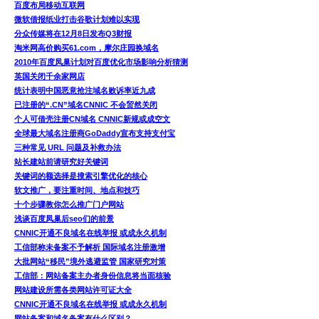
百度布局移动互联网
微软借报纸业打击谷歌计划难以实现
分众传媒将在12月8日发布Q3财报
淘米网高价购买61.com，摩尔庄园换域名
2010年百度凤巢计划对百度优化市场影响分析猜测
英国关闭千余家网店
统计表明中国恶意抢注域名败诉率近九成
已注册的“.CN”域名CNNIC 不会贸然关闭
个人可借壳注册CN域名 CNNIC新规或成空文
全球最大域名注册商GoDaddy宣布支持支付宝
三种常见 URL 问题及补救办法
站长建站前请研究好关键词
关键词的额选择是搜索引擎优化的核心
软文推广，要注重时间、地点和技巧
十个步骤教你怎么推广门户网站
浅谈百度凤巢后seo们的前景
CNNIC开通不良域名在线举报 或成永久机制
工信部称未备案不予解析 国际域名注册激增
大批网站“移民”境外逃避监管 国家研究对策
工信部：网站备案主办者身份信息将当面核验
网站建设所需各类网站许可证大全
CNNIC开通不良域名在线举报 或成永久机制
网站备案和域名备案有什么区别？