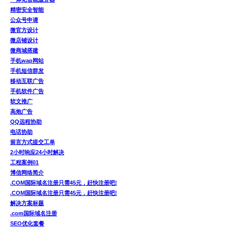
精密安全智能
公众号申请
微官方设计
微店铺设计
微商城搭建
手机wap网站
手机短信群发
移动互联广告
手机软件广告
软文推广
高炮广告
QQ远程协助
电话协助
留言方式提交工单
2小时响应24小时解决
工程案例01
博信网络简介
.COM国际域名注册只需45元，赶快注册吧!
.COM国际域名注册只需45元，赶快注册吧!
解决方案标题
.com国际域名注册
SEO优化套餐