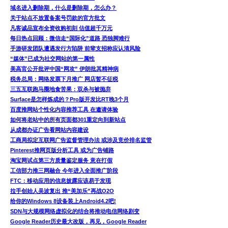
域名进入删除期，什么是删除期，怎么办？
关于站点不放置备案号罚款的官方批文
凡客诚品宣布全资收购初刻 估值超千万元
每日热点回顾：微信走“国际化”道路 恐独脚难行
手游研发团队遭遇发行方陷阱 前辈支招称应认清风险
“媒体”已成为社交网站的第一属性
美高官公开批评中国“网攻” 伊朗批其精神病
税务总局：网络发票下月推广 网店暂不征税
三五互联跑马圈地食苦果：双杀与被抛弃
Surface是怎样炼成的？Pro版开发比RT晚3个月
百度推网站个性化内容推荐工具 在邀请体验
如何将老站中的所有页面都301重定向到新站点
从成都办证广告看网站内容建设
工商局拟定互联网广告监督管理办法 或涉及竞价排名监管
Pinterest推网页版分析工具 或为广告铺路
淘宝网试点第三方质量鉴定服务 意在打假
工信部力推三网融合 今年进入全面推广阶段
FTC：移动应用的信息披露应该易于发现
拉手创始人吴波复出 推“美加乐”再战O2O
给你的Windows 8设备装上Android4.2吧!
SDN与大规模网络虚拟化的结合将推动电信网络剧变
Google Reader历史最大改版，再见，Google Reader