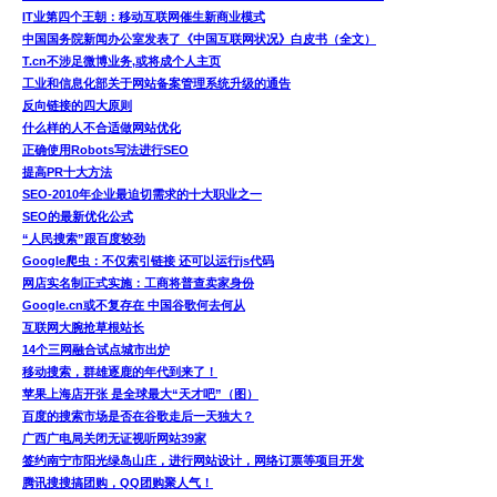
IT业第四个王朝：移动互联网催生新商业模式
中国国务院新闻办公室发表了《中国互联网状况》白皮书（全文）
T.cn不涉足微博业务,或将成个人主页
工业和信息化部关于网站备案管理系统升级的通告
反向链接的四大原则
什么样的人不合适做网站优化
正确使用Robots写法进行SEO
提高PR十大方法
SEO-2010年企业最迫切需求的十大职业之一
SEO的最新优化公式
“人民搜索”跟百度较劲
Google爬虫：不仅索引链接 还可以运行js代码
网店实名制正式实施：工商将普查卖家身份
Google.cn或不复存在 中国谷歌何去何从
互联网大腕抢草根站长
14个三网融合试点城市出炉
移动搜索，群雄逐鹿的年代到来了！
苹果上海店开张 是全球最大“天才吧”（图）
百度的搜索市场是否在谷歌走后一天独大？
广西广电局关闭无证视听网站39家
签约南宁市阳光绿岛山庄，进行网站设计，网络订票等项目开发
腾讯搜搜搞团购，QQ团购聚人气！