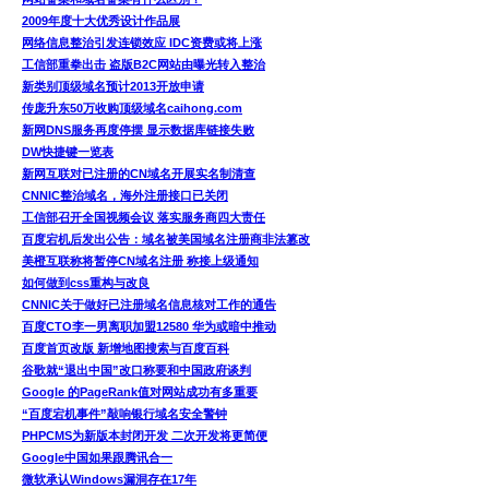
2009年度十大优秀设计作品展
网络信息整治引发连锁效应 IDC资费或将上涨
工信部重拳出击 盗版B2C网站由曝光转入整治
新类别顶级域名预计2013开放申请
传庞升东50万收购顶级域名caihong.com
新网DNS服务再度停摆 显示数据库链接失败
DW快捷键一览表
新网互联对已注册的CN域名开展实名制清查
CNNIC整治域名，海外注册接口已关闭
工信部召开全国视频会议 落实服务商四大责任
百度宕机后发出公告：域名被美国域名注册商非法篡改
美橙互联称将暂停CN域名注册 称接上级通知
如何做到css重构与改良
CNNIC关于做好已注册域名信息核对工作的通告
百度CTO李一男离职加盟12580 华为或暗中推动
百度首页改版 新增地图搜索与百度百科
谷歌就“退出中国”改口称要和中国政府谈判
Google 的PageRank值对网站成功有多重要
“百度宕机事件”敲响银行域名安全警钟
PHPCMS为新版本封闭开发 二次开发将更简便
Google中国如果跟腾讯合一
微软承认Windows漏洞存在17年