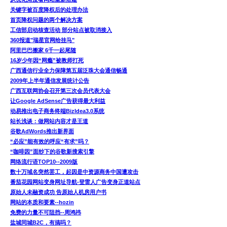
关键字被百度降权后的处理办法
首页降权问题的两个解决方案
工信部启动核查活动 部分站点被取消接入
360报道"瑞星官网给挂马"
阿里巴巴搬家 6千一起尾随
16岁少年因“网瘾”被教师打死
广西通信行业全力保障第五届泛珠大会通信畅通
2009年上半年通信发展统计公告
广西互联网协会召开第三次会员代表大会
让Google AdSense广告获得最大利益
动易推出电子商务终端BizIdea3.0系统
站长浅谈：做网站内容才是王道
谷歌AdWords推出新界面
“必应”能有效的呼应“有求”吗？
“咖啡因”面纱下的谷歌新搜索引擎
网络流行语TOP10--2009版
数十万域名突然罢工，起因是中资源商务中国遭攻击
番茄花园网站变身网址导航-登雷人广告变身正道站点
原始人未融资成功 告原始人机房用户书
网站的本质和要素--hozin
免费的力量不可阻挡--周鸿祎
盐城同城B2C，有搞吗？