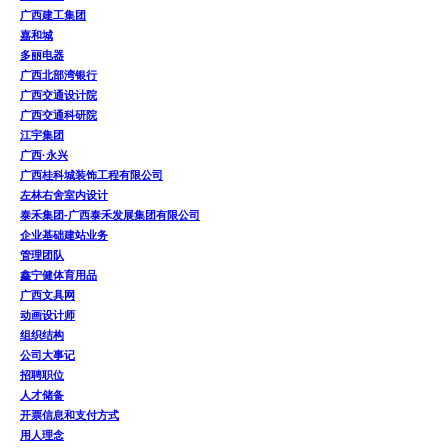
广西建工集团
嘉和城
多丽电器
广西北部湾银行
广西交通设计院
广西交通科研院
江宇集团
广西·永兴
广西桂科城装饰工程有限公司
左林右舍室内设计
泰禾集团-广西泰禾发展集团有限公司
企业基础建站业务
管理团队
鑫宁健体育用品
广西文具网
动画设计师
组织结构
公司大事记
招聘职位
人才储备
开票信息和支付方式
用人理念